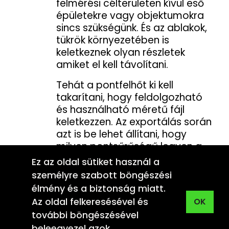
felmérési célterületen kívül eső
épületekre vagy objektumokra
sincs szükségünk. És az ablakok,
tükrök környezetében is
keletkeznek olyan részletek
amiket el kell távolítani.
Tehát a pontfelhőt ki kell
takarítani, hogy feldolgozható
és használható méretű fájl
keletkezzen. Az exportálás során
azt is be lehet állítani, hogy
milyen pontsűrűségű legyen a
pontfelhő. Ezt is a felmérés
Ez az oldal sütiket használ a
jellegéhez, céljához kell
személyre szabott böngészési
optimalizálni. A pontfelhő végül
élmény és a biztonság miatt.
többféle formátumban is
🍪
Az oldal felkeresésével és
OK
exportálható, további
további böngészésével
felhasználástól függően.
beleegyezel azok